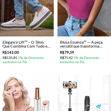
Elegance Lift™ – O Tênis
Blusa Essenza™ — A peça
Que Combina Com Tudo e
versátil que transforma
Eleva Sua Presença
qualquer look em elegância
R$143,00
R$79,39
instantânea
R$135,85
R$75,42