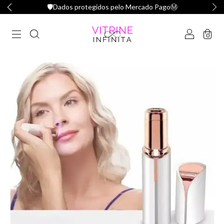
🛡️Dados protegidos pelo Mercado PagoⓂ️
0