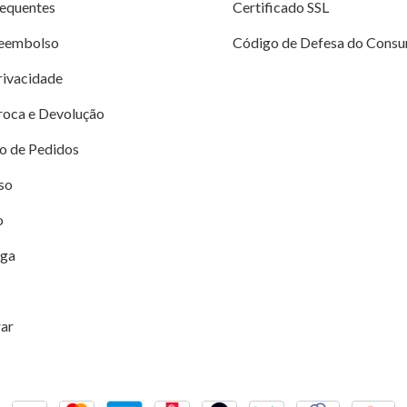
requentes
Certificado SSL
Reembolso
Código de Defesa do Consu
Privacidade
Troca e Devolução
o de Pedidos
so
o
ega
ar