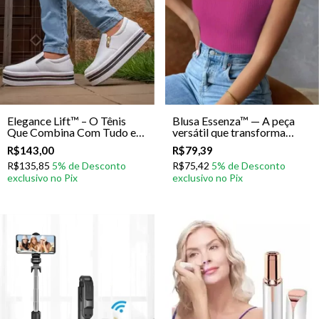
Elegance Lift™ – O Tênis
Blusa Essenza™ — A peça
Que Combina Com Tudo e
versátil que transforma
Eleva Sua Presença
qualquer look em elegância
R$143,00
R$79,39
instantânea
R$135,85
R$75,42