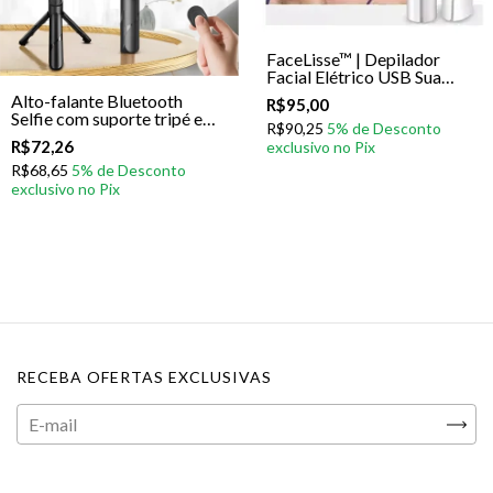
FaceLisse™ | Depilador
Facial Elétrico USB Sua
maquiagem merece uma
Alto-falante Bluetooth
R$95,00
pele perfeitamente lisa antes
Selfie com suporte tripé e
mesmo da primeira camada.
R$90,25
controle remoto retrátil
R$72,26
R$68,65
RECEBA OFERTAS EXCLUSIVAS