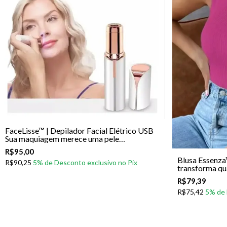
FaceLisse™ | Depilador Facial Elétrico USB
Sua maquiagem merece uma pele
perfeitamente lisa antes mesmo da primeira
R$95,00
camada.
Blusa Essenza
R$90,25
transforma qu
instantânea
R$79,39
R$75,42