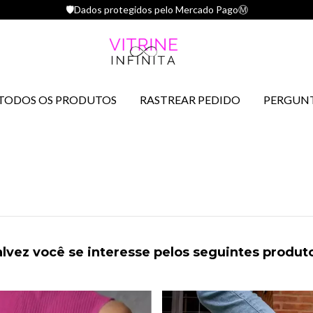
🛡️Dados protegidos pelo Mercado PagoⓂ️
TODOS OS PRODUTOS
RASTREAR PEDIDO
PERGUNT
lvez você se interesse pelos seguintes produt