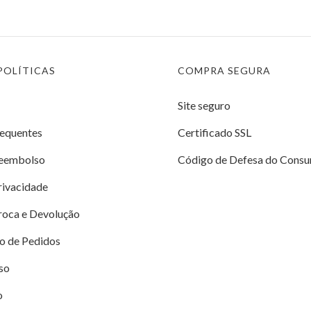
POLÍTICAS
COMPRA SEGURA
Site seguro
requentes
Certificado SSL
Reembolso
Código de Defesa do Consu
Privacidade
Troca e Devolução
o de Pedidos
so
o