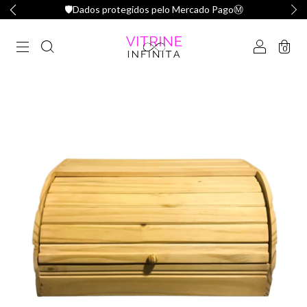
🛡️Dados protegidos pelo Mercado PagoⓂ️
0