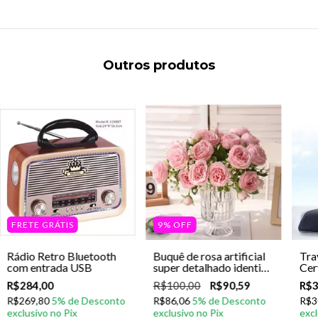
Outros produtos
FRETE GRÁTIS
9
%
OFF
Rádio Retro Bluetooth
Buquê de rosa artificial
Tra
com entrada USB
super detalhado identico
Cer
ao real decoração de
Lát
R$284,00
R$100,00
R$90,59
R$3
luxo
R$269,80
R$86,06
R$3